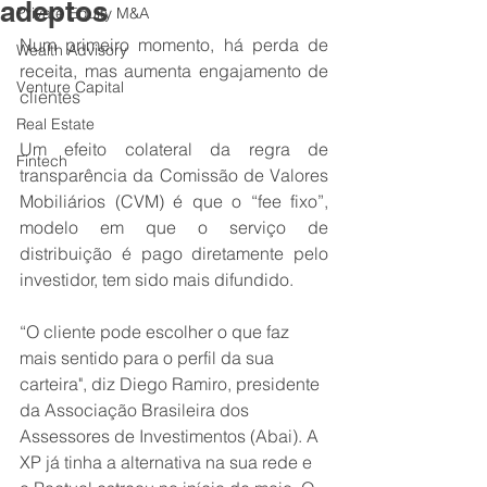
adeptos
Private Equity M&A
Num primeiro momento, há perda de 
Wealth Advisory
receita, mas aumenta engajamento de 
Venture Capital
clientes
Real Estate
Um efeito colateral da regra de 
Fintech
transparência da Comissão de Valores 
Mobiliários (CVM) é que o “fee fixo”, 
modelo em que o serviço de 
distribuição é pago diretamente pelo 
investidor, tem sido mais difundido.
“O cliente pode escolher o que faz 
mais sentido para o perfil da sua 
carteira", diz Diego Ramiro, presidente 
da Associação Brasileira dos 
Assessores de Investimentos (Abai). A 
XP já tinha a alternativa na sua rede e 