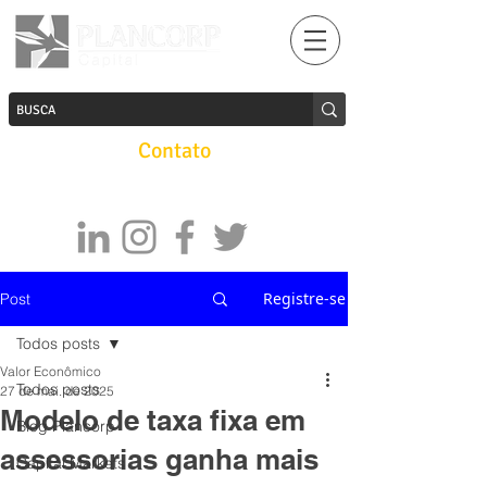
Contato
Registre-se
Post
Todos posts
Valor Econômico
Todos posts
27 de mai. de 2025
Modelo de taxa fixa em
Blog Plancorp
assessorias ganha mais
Capital Markets