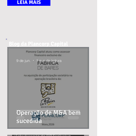
LEIA MAIS
Blog da Plancorp Capital
9 de jun.
1 min de leitura
Operação de M&A bem
sucedida