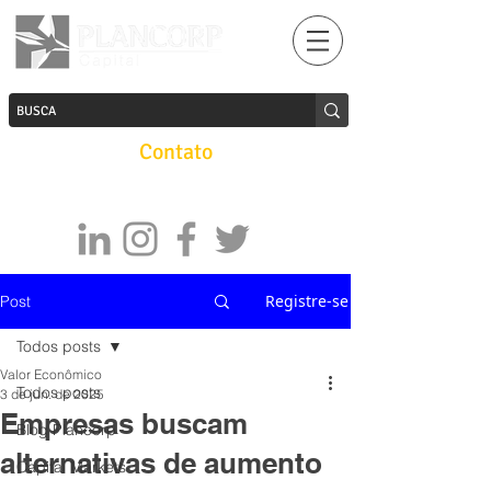
Contato
Registre-se
Post
Todos posts
Valor Econômico
Todos posts
3 de jun. de 2025
Empresas buscam
Blog Plancorp
alternativas de aumento
Capital Markets