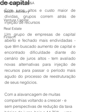
de capital
Private Equity M&A
Com juros altos e custo maior de 
Wealth Advisory
dívidas, grupos correm atrás de 
Venture Capital
injeção de recursos
Real Estate
Um grupo de empresas de capital 
Fintech
aberto e fechado mais endividadas - 
que têm buscado aumento de capital e 
encontrado dificuldade diante do 
cenário de juros altos - tem avaliado 
novas alternativas para injeção de 
recursos para passar o período mais 
agudo do processo de reestruturação 
de seus negócios.
Com a alavancagem de muitas 
companhias voltando a crescer - e 
sem perspectivas de redução da taxa 