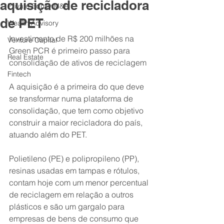
aquisição de recicladora
Private Equity M&A
de PET
Wealth Advisory
Investimento de R$ 200 milhões na 
Venture Capital
Green PCR é primeiro passo para 
Real Estate
consolidação de ativos de reciclagem
Fintech
A aquisição é a primeira do que deve 
se transformar numa plataforma de 
consolidação, que tem como objetivo 
construir a maior recicladora do país, 
atuando além do PET.
Polietileno (PE) e polipropileno (PP), 
resinas usadas em tampas e rótulos, 
contam hoje com um menor percentual 
de reciclagem em relação a outros 
plásticos e são um gargalo para 
empresas de bens de consumo que 