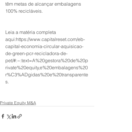
têm metas de alcançar embalagens 
100% recicláveis.
Leia a matéria completa 
aqui:
https://www.capitalreset.com/eb-
capital-economia-circular-aquisicao-
de-green-pcr-recicladora-de-
pet/#:~:text=A%20gestora%20de%20p
rivate%20equity,e%20embalagens%20
r%C3%ADgidas%20e%20transparente
s.
Private Equity M&A