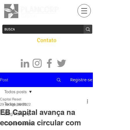
Contato
Registre-se
Post
Todos posts
Capital Reset
Todos posts
29 de ago. de 2022
EB Capital avança na
Blog Plancorp
economia circular com
Capital Markets