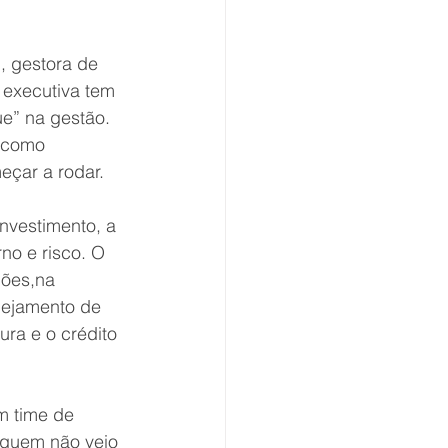
, gestora de 
 executiva tem 
e” na gestão. 
 como 
meçar a rodar.
nvestimento, a 
no e risco. O 
hões,na 
nejamento de 
ura e o crédito 
m time de 
 quem não veio 