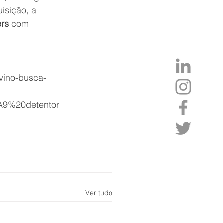
isição, a 
ers
 com 
evino-busca-
9%20detentor
Ver tudo