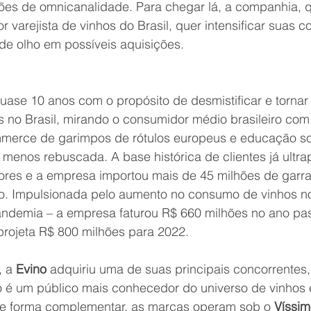
es de omnicanalidade. Para chegar lá, a companhia, q
 varejista de vinhos do Brasil, quer intensificar suas 
de olho em possíveis aquisições.
uase 10 anos com o propósito de desmistificar e tornar
 no Brasil, mirando o consumidor médio brasileiro co
merce de garimpos de rótulos europeus e educação so
enos rebuscada. A base histórica de clientes já ultra
res e a empresa importou mais de 45 milhões de garra
 Impulsionada pelo aumento no consumo de vinhos no 
andemia – a empresa faturou R$ 660 milhões no ano p
projeta R$ 800 milhões para 2022.
 
a 
Evino
 adquiriu uma de suas principais concorrentes,
co é um público mais conhecedor do universo de vinhos 
e forma complementar, as marcas operam sob o 
Víssi