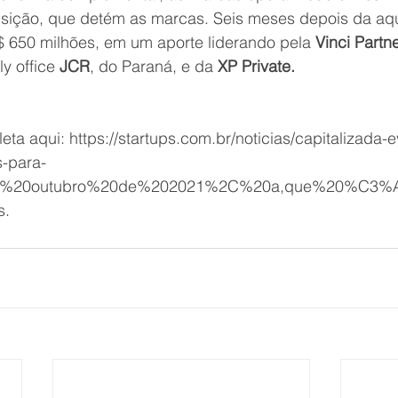
sição, que detém as marcas. Seis meses depois da aqu
 650 milhões, em um aporte liderando pela 
Vinci Partn
y office 
JCR
, do Paraná, e da 
XP Private.
eta aqui: 
https://startups.com.br/noticias/capitalizada-
s-para-
=Em%20outubro%20de%202021%2C%20a,que%20%C3%A
s.