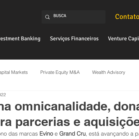
Contat
vestment Banking
Serviços Financeiros
Venture Capi
pital Markets
Private Equity M&A
Wealth Advisory
022
Fintech
na omnicanalidade, don
ra parcerias e aquisiçõ
ono das marcas 
Evino
 e 
Grand Cru
, está avançando a p