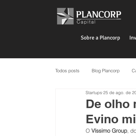
Sobre a Plancorp
In
Todos posts
Blog Plancorp
Ca
Startups
25 de ago. de 2
Venture Capital
Real Estate
De olho 
Evino mi
O 
Víssimo Group
,
 d