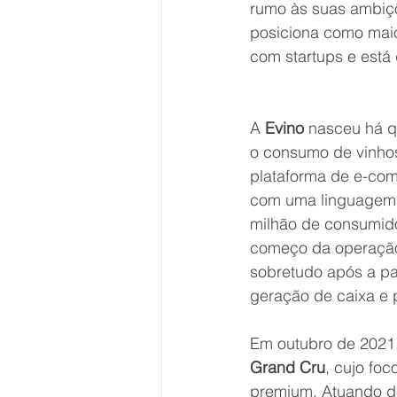
rumo às suas ambiçõ
posiciona como maior
com startups e está 
A 
Evino
 nasceu há q
o consumo de vinhos
plataforma de e-com
com uma linguagem m
milhão de consumido
começo da operação.
sobretudo após a p
geração de caixa e 
Em outubro de 2021,
Grand Cru
, cujo fo
premium. Atuando d