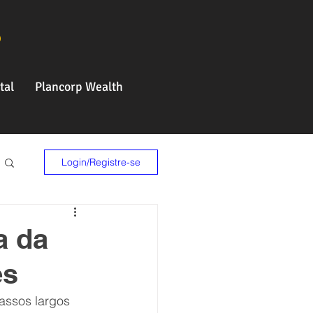
o
tal
Plancorp Wealth
Login/Registre-se
a da
es
assos largos 