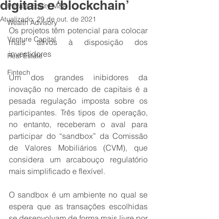
digitais e ‘blockchain’
Private Equity M&A
Atualizado:
29 de out. de 2021
Wealth Advisory
Os projetos têm potencial para colocar 
Venture Capital
mais ativos à disposição dos 
investidores
Real Estate
Fintech
Um dos grandes inibidores da 
inovação no mercado de capitais é a 
pesada regulação imposta sobre os 
participantes. Três tipos de operação, 
no entanto, receberam o aval para 
participar do “sandbox” da Comissão 
de Valores Mobiliários (CVM), que 
considera um arcabouço regulatório 
mais simplificado e flexível. 
O sandbox é um ambiente no qual se 
espera que as transações escolhidas 
se desenvolvam de forma mais livre por 