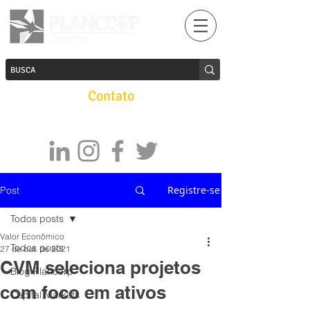
Contato
Registre-se
Post
Todos posts
Valor Econômico
Todos posts
27 de out. de 2021
CVM seleciona projetos
Blog Plancorp
com foco em ativos
Capital Markets