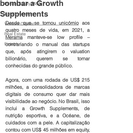
bombar a Growth
Private Equity M&A
Supplements
Wealth Advisory
Desde que se tornou unicórnio
 aos 
Venture Capital
quatro meses de vida, em 2021, a 
Real Estate
Merama
 manteve-se low profile – 
Fintech
contrariando o manual das startups 
que, após atingirem o valuation 
bilionário, querem se tornar 
conhecidas do grande público.
Agora, com uma rodada de US$ 215 
milhões, a consolidadora de marcas 
digitais de consumo quer dar mais 
visibilidade ao negócio. No Brasil, isso 
inclui a Growth Supplements, de 
nutrição esportiva, e a Océane, de 
cuidados com a pele. A capitalização 
contou com US$ 45 milhões em equity, 