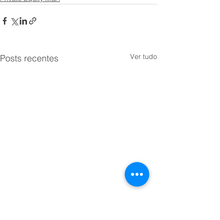
Ver tudo
Posts recentes
Como o Brasil v
uma gigante de