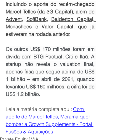
incluindo o aporte do recém-chegado 
Marcel Telles (da 3G Capital), além de 
Advent
, 
SoftBank
, 
Balderton Capita
l,
Monashees
 e 
Valor Capital,
 que já 
estiveram na rodada anterior.
Os outros US$ 170 milhões foram em 
dívida com BTG Pactual, Citi e Itaú. A 
startup não revela o valuation final, 
apenas frisa que segue acima de US$ 
1 bilhão – em abril de 2021, quando 
levantou US$ 160 milhões, a cifra foi de 
US$ 1,2 bilhão.
Leia a matéria completa aqui: 
Com 
aporte de Marcel Telles, Merama quer 
bombar a Growth Supplements - Portal 
Fusões & Aquisições
Private Equity M&A