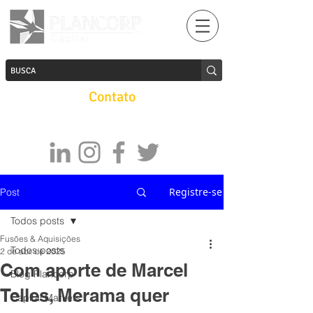
Contato
Registre-se
Post
Todos posts
Fusões & Aquisições
Todos posts
2 de abr. de 2025
Com aporte de Marcel
Blog Plancorp
Telles, Merama quer
Capital Markets