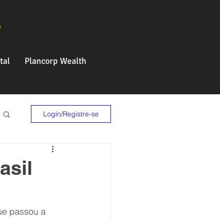
o
tal
Plancorp Wealth
Login/Registre-se
asil
ue passou a 