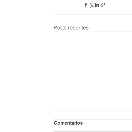
Posts recentes
IG4 faz aposta elevada para
Comentários
comandar Braskem e ter