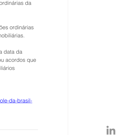
ordinárias da 
es ordinárias 
obiliárias.
a data da 
ou acordos que 
iários 
le-da-brasil-