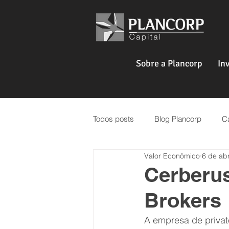
Sobre a Plancorp
In
Todos posts
Blog Plancorp
Ca
Valor Econômico
6 de ab
Venture Capital
Real Estate
Cerberus
Brokers
A empresa de private