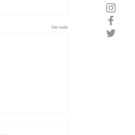
Ver tudo
 o Brasil vai ajudar
gigante de cigarros a