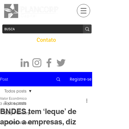
Contato
Registre-se
Post
Todos posts
Valor Econômico
Todos posts
3 de jul. de 2025
BNDES tem ‘leque’ de
Blog Plancorp
apoio a empresas, diz
Capital Markets