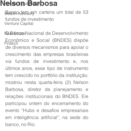
Nelson Barbosa
Private Equity M&A
Banco tem em carteira um total de 53 
Wealth Advisory
fundos de investimento
Venture Capital
O Banco Nacional de Desenvolvimento 
Real Estate
Econômico e Social (BNDES) dispõe 
Fintech
de diversos mecanismos para apoiar o 
crescimento das empresas brasileiras 
via fundos de investimento e, nos 
últimos anos, esse tipo de instrumento 
tem crescido no portfólio da instituição, 
mostrou nesta quarta-feira (2) Nelson 
Barbosa, diretor de planejamento e 
relações institucionais do BNDES. Ele 
participou ontem do encerramento do 
evento “Hubs e desafios empresariais 
em inteligência artificial”, na sede do 
banco, no Rio.