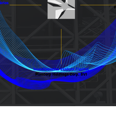
ários
P
Investimentos Venture Capital
Plancorp Holdings Corp. BVI