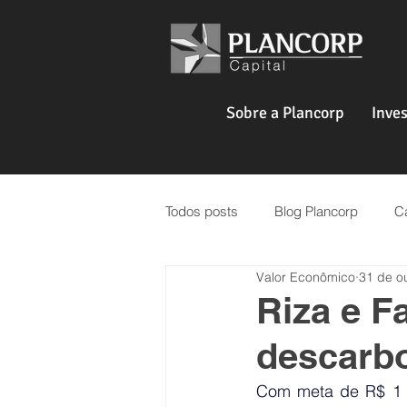
Sobre a Plancorp
Inve
Todos posts
Blog Plancorp
Ca
Valor Econômico
31 de o
Venture Capital
Real Estate
Riza e F
descarb
Com meta de R$ 1 bi