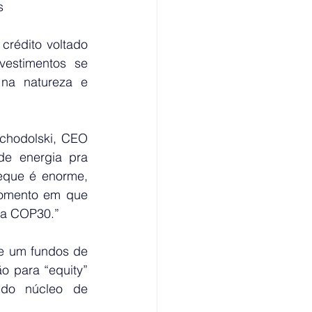
s
rédito voltado 
estimentos se 
na natureza e 
chodolski, CEO 
e energia pra 
eque é enorme, 
omento em que 
da COP30.”
e um fundos de 
 para “equity” 
 do núcleo de 