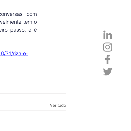
conversas com 
avelmente tem o 
iro passo, e é 
10/31/riza-e-
Ver tudo