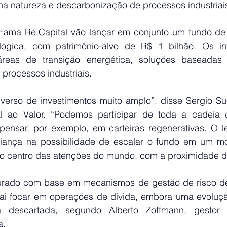
a natureza e descarbonização de processos industriai
 Fama 
Re.Capital
 vão lançar em conjunto um fundo de c
lógica, com patrimônio-alvo de R$ 1 bilhão. Os inv
áreas de transição energética, soluções baseadas 
processos industriais.
verso de investimentos muito amplo”, disse Sergio Su
l
 ao Valor. “Podemos participar de toda a cadeia d
ensar, por exemplo, em carteiras regenerativas. O l
fiança na possibilidade de escalar o fundo em um m
no centro das atenções do mundo, com a proximidade 
turado com base em mecanismos de gestão de risco d
Vai focar em operações de dívida, embora uma evolução
a descartada, segundo Alberto Zoffmann, gestor
a.