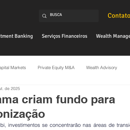
Contat
stment Banking
Serviços Financeiros
Wealth Manag
pital Markets
Private Equity M&A
Wealth Advisory
ut. de 2025
Fintech
ama criam fundo para
onização
, investimentos se concentrarão nas áreas de transiç