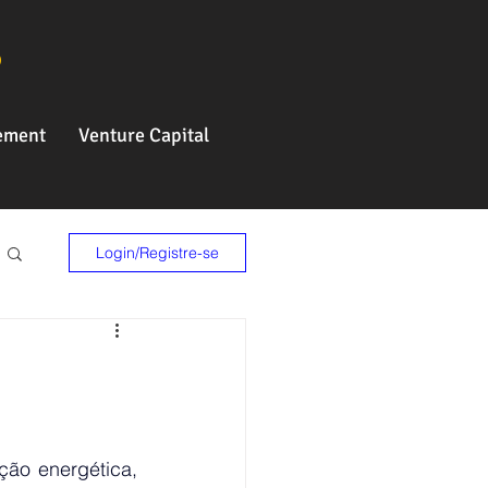
o
ement
Venture Capital
Login/Registre-se
ão energética, 