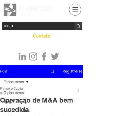
Contato
Registre-se
Post
Todos posts
Plancorp Capital
Todos posts
9 de jun.
Operação de M&A bem
Blog Plancorp
sucedida
Capital Markets