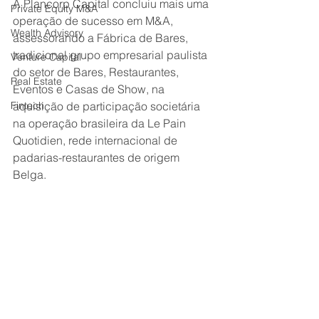
A Plancorp Capital concluiu mais uma 
Private Equity M&A
operação de sucesso em M&A, 
Wealth Advisory
assessorando a Fábrica de Bares, 
tradicional grupo empresarial paulista 
Venture Capital
do setor de Bares, Restaurantes, 
Real Estate
Eventos e Casas de Show, na 
Fintech
aquisição de participação societária 
na operação brasileira da Le Pain 
Quotidien, rede internacional de 
padarias-restaurantes de origem 
Belga.