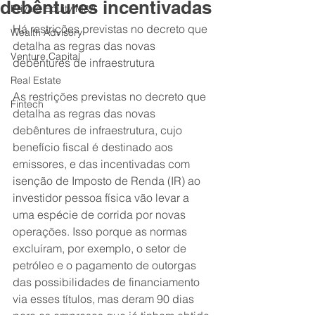
debêntures incentivadas
Private Equity M&A
Há restrições previstas no decreto que 
Wealth Advisory
detalha as regras das novas 
Venture Capital
debêntures de infraestrutura
Real Estate
As restrições previstas no decreto que 
Fintech
detalha as regras das novas 
debêntures de infraestrutura, cujo 
benefício fiscal é destinado aos 
emissores, e das incentivadas com 
isenção de Imposto de Renda (IR) ao 
investidor pessoa física vão levar a 
uma espécie de corrida por novas 
operações. Isso porque as normas 
excluíram, por exemplo, o setor de 
petróleo e o pagamento de outorgas 
das possibilidades de financiamento 
via esses títulos, mas deram 90 dias 