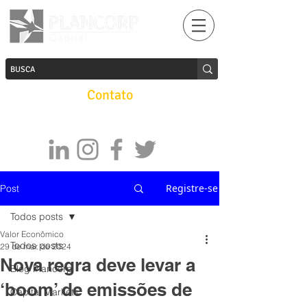
Contato
Registre-se
Post
Todos posts
Valor Econômico
Todos posts
29 de mar. de 2024
Nova regra deve levar a
Blog Plancorp
‘boom’ de emissões de
Capital Markets