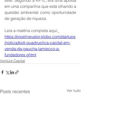
sete. Segundo a KPTL, era uma aposta 
em uma companhia que está olhando a 
questão ambiental como oportunidade 
de geração de riqueza.
Leia a matéria completa aqui:
https://pipelinevalor.globo.com/startups
/noticia/kptl-quadruplica-capital-em-
venda-da-gaucha-lamiecco-a-
fundadores.ghtml
Venture Capital
Ver tudo
Posts recentes