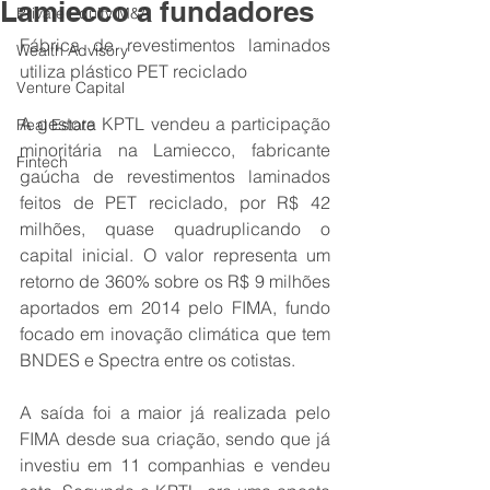
Lamiecco a fundadores
Private Equity M&A
Fábrica de revestimentos laminados 
Wealth Advisory
utiliza plástico PET reciclado
Venture Capital
A gestora KPTL vendeu a participação 
Real Estate
minoritária na Lamiecco, fabricante 
Fintech
gaúcha de revestimentos laminados 
feitos de PET reciclado, por R$ 42 
milhões, quase quadruplicando o 
capital inicial. O valor representa um 
retorno de 360% sobre os R$ 9 milhões 
aportados em 2014 pelo FIMA, fundo 
focado em inovação climática que tem 
BNDES e Spectra entre os cotistas.
A saída foi a maior já realizada pelo 
FIMA desde sua criação, sendo que já 
investiu em 11 companhias e vendeu 