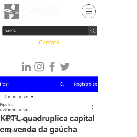
Contato
Registre-se
Post
Todos posts
Pipeline
Todos posts
6 de mai.
KPTL quadruplica capital
Blog Plancorp
em venda da gaúcha
Capital Markets