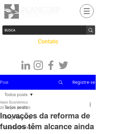
Contato
Registre-se
Post
Todos posts
Valor Econômico
Todos posts
20 de jun. de 2025
Inovações da reforma de
Blog Plancorp
fundos têm alcance ainda
Capital Markets