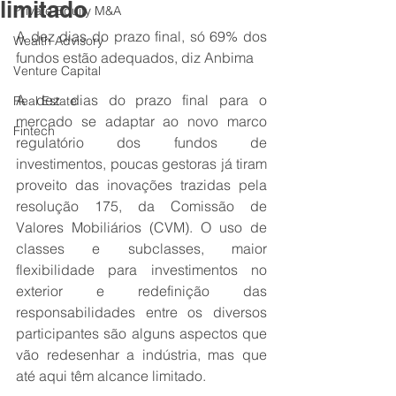
limitado
Private Equity M&A
A dez dias do prazo final, só 69% dos 
Wealth Advisory
fundos estão adequados, diz Anbima
Venture Capital
A dez dias do prazo final para o 
Real Estate
mercado se adaptar ao novo marco 
Fintech
regulatório dos fundos de 
investimentos, poucas gestoras já tiram 
proveito das inovações trazidas pela 
resolução 175, da Comissão de 
Valores Mobiliários (CVM). O uso de 
classes e subclasses, maior 
flexibilidade para investimentos no 
exterior e redefinição das 
responsabilidades entre os diversos 
participantes são alguns aspectos que 
vão redesenhar a indústria, mas que 
até aqui têm alcance limitado.