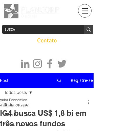
Contato
Registre-se
Post
Todos posts
Valor Econômico
Todos posts
4 de mai. de 2022
IG4 busca US$ 1,8 bi em
Blog Plancorp
três novos fundos
Capital Markets