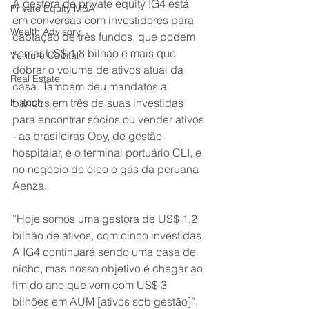
A gestora de private equity IG4 está 
Private Equity M&A
em conversas com investidores para 
Wealth Advisory
captação de três fundos, que podem 
somar US$ 1,8 bilhão e mais que 
Venture Capital
dobrar o volume de ativos atual da 
Real Estate
casa. Também deu mandatos a 
Fintech
bancos em três de suas investidas 
para encontrar sócios ou vender ativos 
- as brasileiras Opy, de gestão 
hospitalar, e o terminal portuário CLI, e 
no negócio de óleo e gás da peruana 
Aenza.
“Hoje somos uma gestora de US$ 1,2 
bilhão de ativos, com cinco investidas. 
A IG4 continuará sendo uma casa de 
nicho, mas nosso objetivo é chegar ao 
fim do ano que vem com US$ 3 
bilhões em AUM [ativos sob gestão]”, 