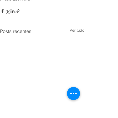
Ver tudo
Posts recentes
Como o Brasil v
uma gigante de