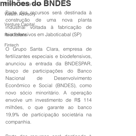
milhões do BNDES
Private Equity M&A
Parte dos recursos será destinada à 
Wealth Advisory
construção de uma nova planta 
Venture Capital
industrial voltada à fabricação de 
biodefensivos em Jaboticabal (SP)
Real Estate
Fintech
O Grupo Santa Clara, empresa de 
fertilizantes especiais e biodefensivos, 
anunciou a entrada da BNDESPAR, 
braço de participações do Banco 
Nacional de Desenvolvimento 
Econômico e Social (BNDES), como 
novo sócio minoritário. A operação 
envolve um investimento de R$ 114 
milhões, o que garante ao banco 
19,9% de participação societária na 
companhia.