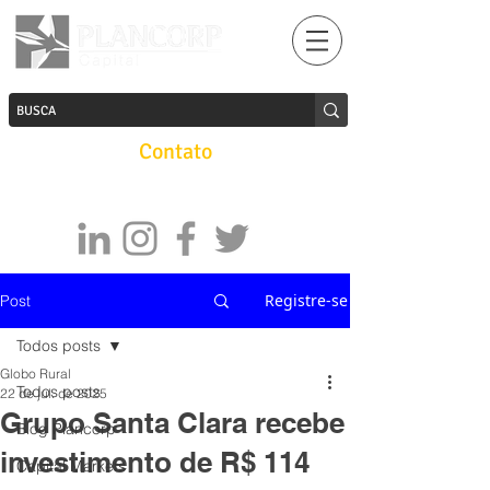
Contato
Registre-se
Post
Todos posts
Globo Rural
Todos posts
22 de jul. de 2025
Grupo Santa Clara recebe
Blog Plancorp
investimento de R$ 114
Capital Markets