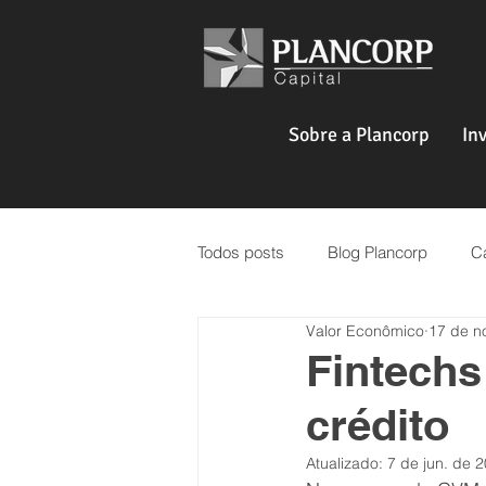
Sobre a Plancorp
In
Todos posts
Blog Plancorp
Ca
Valor Econômico
17 de n
Venture Capital
Real Estate
Fintechs
crédito
Atualizado:
7 de jun. de 