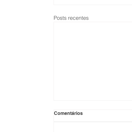
Posts recentes
Unicórnio de IA, Enter é
Comentários
avaliada em R$ 6,4 bi
Startup brasileira com foco no