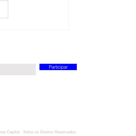
estrutura para serviços
ceiros – acaba de levantar
63 milhões em uma
são de sua Série B. O...
receber novidades
apital.
Participar
orp Capital . Todos os Direitos Reservados.