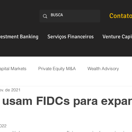
Contat
vestment Banking
Serviços Financeiros
Venture Capi
pital Markets
Private Equity M&A
Wealth Advisory
ov. de 2021
Fintech
 usam FIDCs para expan
2022