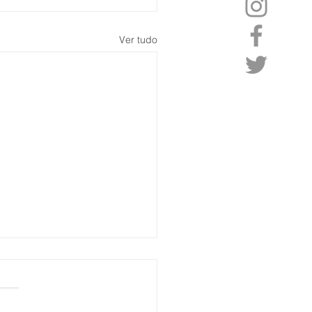
Ver tudo
ech capta mais US$ 63
ões com a General
ntic para acelerar M&As
Tech – a fintech de