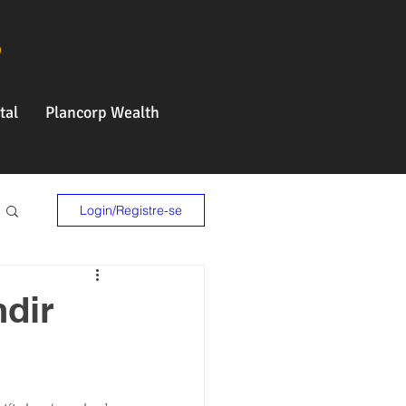
o
tal
Plancorp Wealth
Login/Registre-se
dir