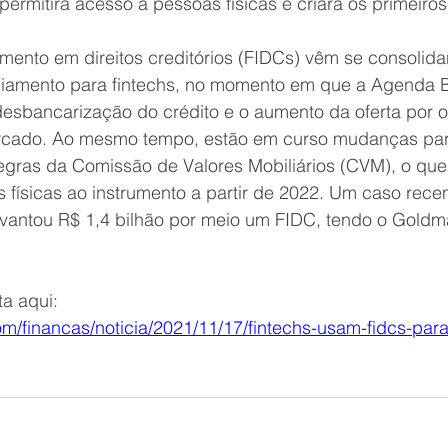
rmitirá acesso a pessoas físicas e criará os primeiros t
imento em direitos creditórios (FIDCs) vêm se consoli
nciamento para fintechs, no momento em que a Agenda 
desbancarização do crédito e o aumento da oferta por o
ercado. Ao mesmo tempo, estão em curso mudanças par
gras da Comissão de Valores Mobiliários (CVM), o que 
físicas ao instrumento a partir de 2022. Um caso recen
levantou R$ 1,4 bilhão por meio um FIDC, tendo o Gold
a aqui:
com/financas/noticia/2021/11/17/fintechs-usam-fidcs-par