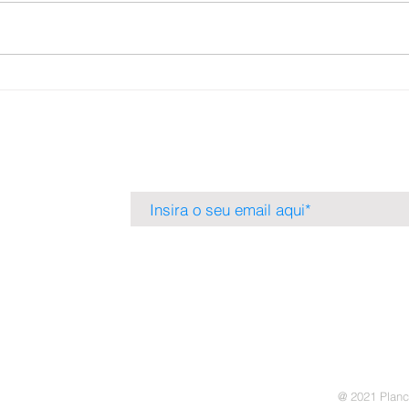
laminados utiliza plástico PET
infra
reciclado A gestora KPTL
finan
vendeu a participação
US$ 
minoritária na Lamiecco,
exten
fabricante gaúcha de
revestimentos laminados feitos
de PET reciclado, po
Cadastre-se em nossa lista de e-mails para 
relevantes nas áreas de atuação da Plancorp C
a 405
@ 2021 Planc