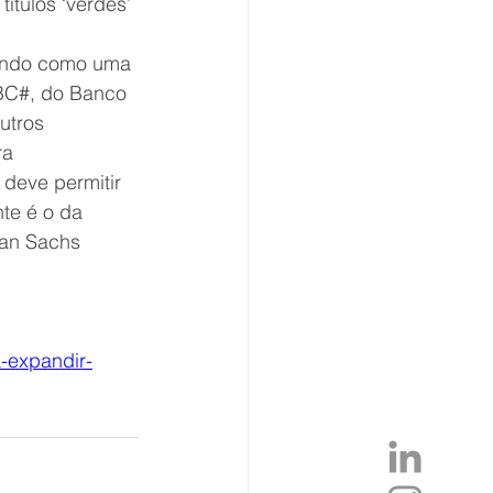
ítulos ‘verdes’
dando como uma 
BC#, do Banco 
utros 
a 
deve permitir 
te é o da 
man Sachs 
a-expandir-