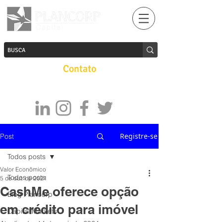
Contato
Registre-se
Post
Todos posts
Valor Econômico
Todos posts
5 de out. de 2021
CashMe oferece opção
Blog Plancorp
em crédito para imóvel
Capital Markets