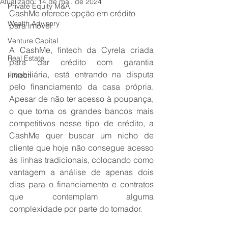
Atualizado:
14 de mai. de 2024
Private Equity M&A
CashMe oferece opção em crédito 
Wealth Advisory
para imóvel
Venture Capital
A CashMe, fintech da Cyrela criada 
Real Estate
para dar crédito com garantia 
imobiliária, está entrando na disputa 
Fintech
pelo financiamento da casa própria. 
Apesar de não ter acesso à poupança, 
o que torna os grandes bancos mais 
competitivos nesse tipo de crédito, a 
CashMe quer buscar um nicho de 
cliente que hoje não consegue acesso 
às linhas tradicionais, colocando como 
vantagem a análise de apenas dois 
dias para o financiamento e contratos 
que contemplam alguma 
complexidade por parte do tomador. 